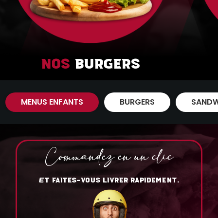
Nos
Burgers
MENUS ENFANTS
BURGERS
SANDW
Commandez en un clic
T FAITES-VOUS LIVRER RAPIDEMENT.
E