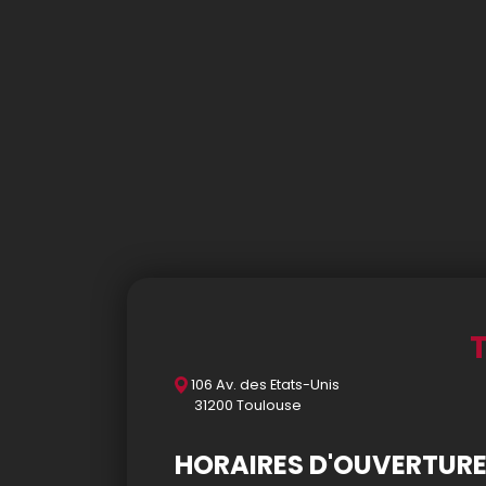
Accueil
Allergènes
Charte Qualité
C.G.V
106 Av. des Etats-Unis
31200 Toulouse
Contact
HORAIRES D'OUVERTUR
Mentions Légales