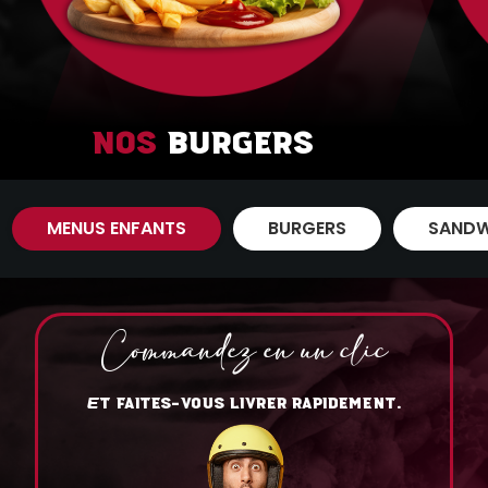
Nos
Burgers
MENUS ENFANTS
BURGERS
SANDW
Commandez en un clic
T FAITES-VOUS LIVRER RAPIDEMENT.
E