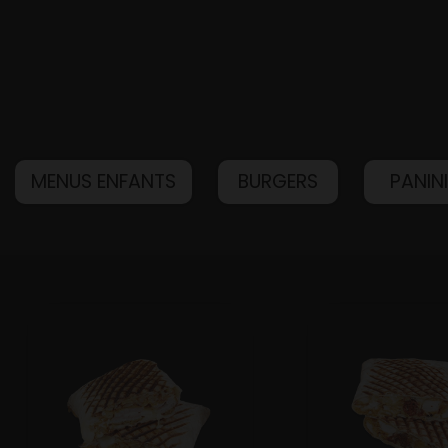
MENUS ENFANTS
BURGERS
PANIN
Accueil
Allergènes
Charte Qualité
C.G.V
Contact
Mentions Légales