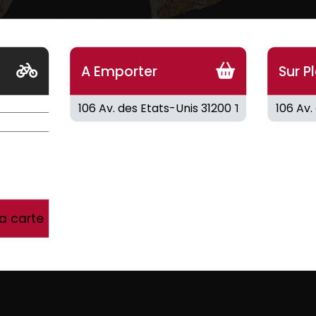
LE
MAXI
A Emporter
Sur P
choix.
3 Viandes au choix.
MENU
MENU
15.00
€
la carte