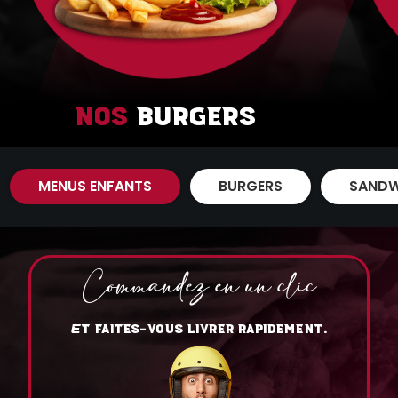
Nos
Burgers
MENUS ENFANTS
BURGERS
SANDW
Commandez en un clic
T FAITES-VOUS LIVRER RAPIDEMENT.
E