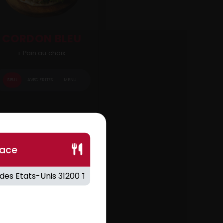
CORDON BLEU
+ Pain au choix.
SEUL
AVEC FRITES
MENU
.50
€
lace