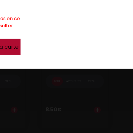
pas en ce
sulter
la carte
EL
SPECIAL
oix.
+ Pain au choix.
MENU
SEUL
AVEC FRITES
MENU
8.50
€