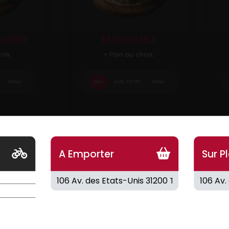
CURRY
MERGUEZ
oix.
+ Pain au choix.
MENU
SEUL
AVEC FRITES
MENU
9.50
€
9
A Emporter
Sur P