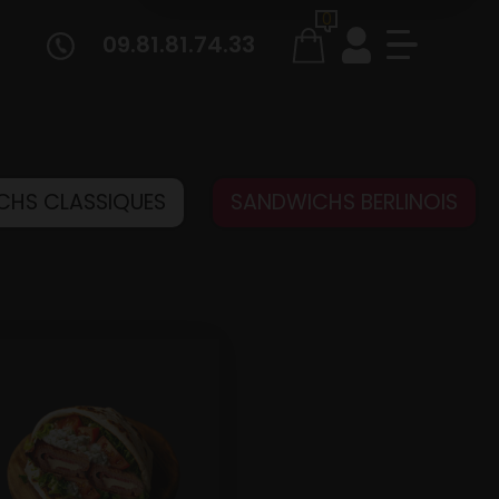
0
09.81.81.74.33
CHS CLASSIQUES
SANDWICHS BERLINOIS