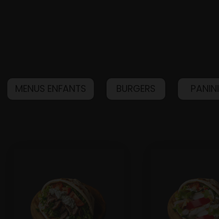
MENUS ENFANTS
BURGERS
PANIN
Accueil
Allergènes
Charte Qualité
C.G.V
Contact
Mentions Légales