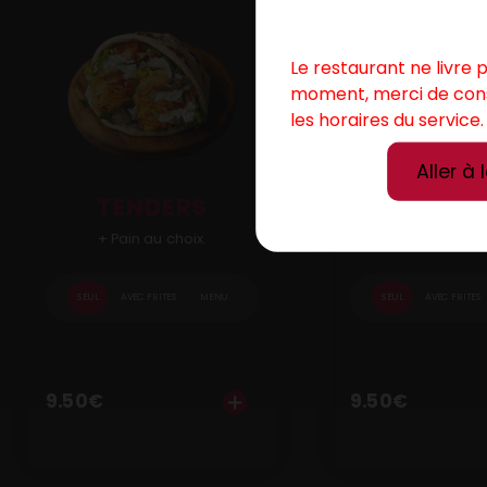
Le restaurant ne livre 
moment, merci de con
les horaires du service.
Aller à 
TENDERS
FALAF
+ Pain au choix.
+ Pain au ch
SEUL
AVEC FRITES
MENU
SEUL
AVEC FRITES
9.50
€
9.50
€