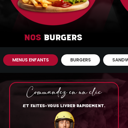
Nos
Burgers
MENUS ENFANTS
BURGERS
SANDW
Commandez en un clic
T FAITES-VOUS LIVRER RAPIDEMENT.
E