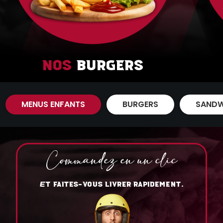
Nos
Burgers
MENUS ENFANTS
BURGERS
SANDW
Commandez en un clic
T FAITES-VOUS LIVRER RAPIDEMENT.
E