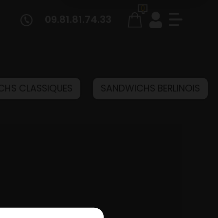
0
09.81.81.74.33
CHS CLASSIQUES
SANDWICHS BERLINOIS