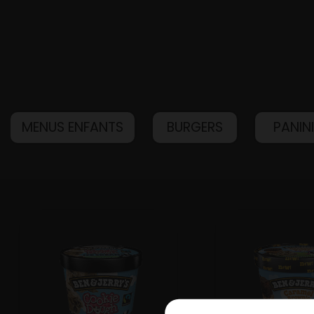
MENUS ENFANTS
BURGERS
PANIN
Accueil
Allergènes
Charte Qualité
C.G.V
Contact
Mentions Légales