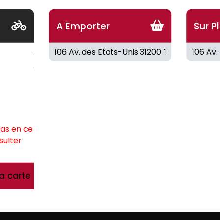
A Emporter
Sur P
MAGNUM
RRY S
L
Barre de crème glacée.
ml.
3.50
€
pas en ce
sulter
la carte