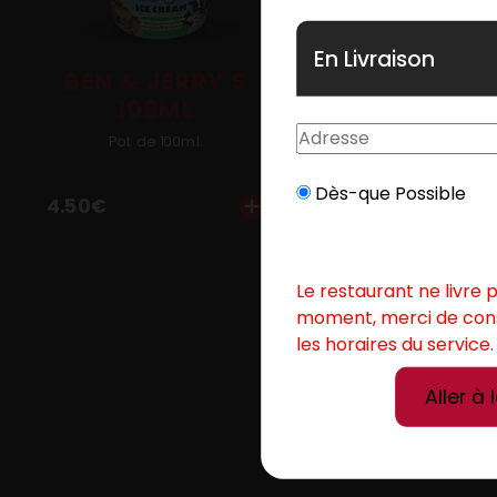
Mobile
En Livraison
Programme De Fidélité
BEN & JERRY S
BEN & JE
100ML
500M
Avis
Pot de 100ml.
Pot de 500
Mon Compte
Dès-que Possible
4.50
€
9.00
€
Notre Restaurant
Le restaurant ne livre 
moment, merci de con
les horaires du service.
Aller à 