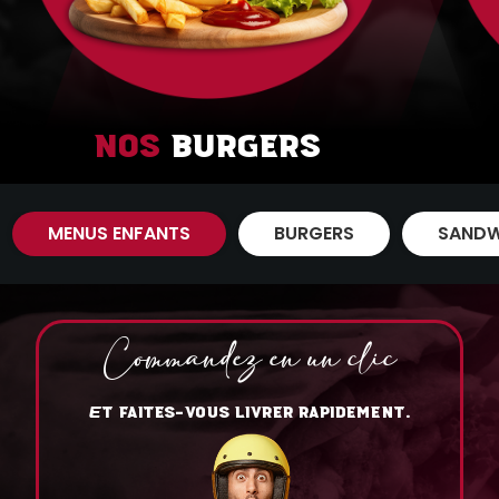
Nos
Burgers
MENUS ENFANTS
BURGERS
SANDW
Commandez en un clic
T FAITES-VOUS LIVRER RAPIDEMENT.
E