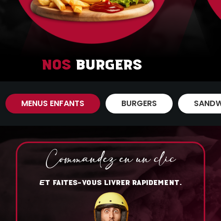
Nos
Burgers
MENUS ENFANTS
BURGERS
SANDW
Commandez en un clic
T FAITES-VOUS LIVRER RAPIDEMENT.
E