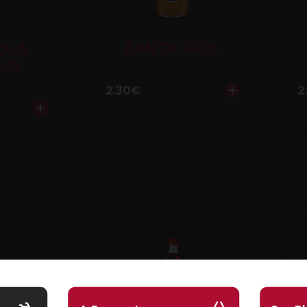
FANTA 33CL
OLA
3CL
2.30
€
2