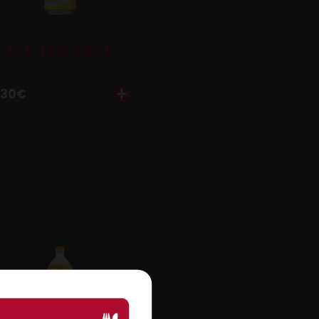
ICE TEA 33CL
.30
€