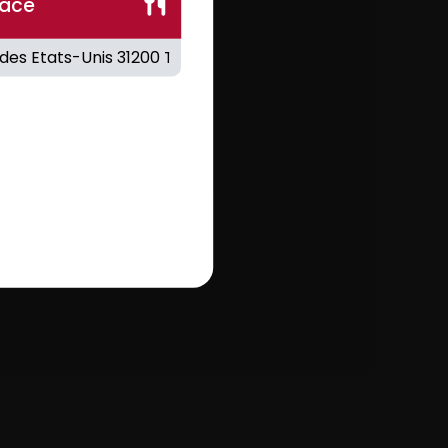
lace
FANTA 1.5L
.00
€