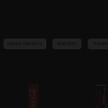
MENUS ENFANTS
BURGERS
PANIN
Accueil
Allergènes
Charte Qualité
C.G.V
Contact
Mentions Légales