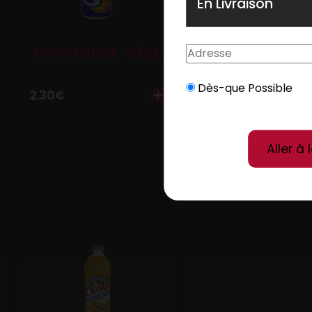
En Livraison
ORANGINA 33CL
OASIS 3
Dès-que Possible
2.30
€
2.30
€
Aller à 