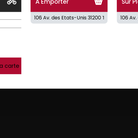
A Emporter
Sur P
3CL
COCA COLA
1.25L
4
4.00
€
la carte