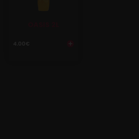
OASIS 2L
4.00
€