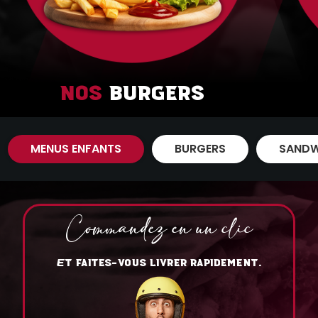
Nos
Burgers
MENUS ENFANTS
BURGERS
SANDW
Commandez en un clic
T FAITES-VOUS LIVRER RAPIDEMENT.
E