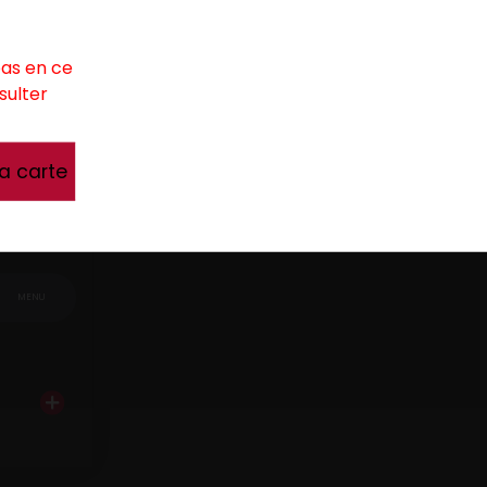
pas en ce
sulter
la carte
EL
oix.
MENU