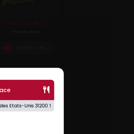
CORDON BLEU
+ Pain au choix.
SEUL
AVEC FRITES
MENU
.00
€
lace