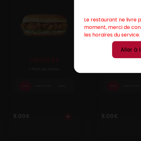
Le restaurant ne livre 
moment, merci de con
les horaires du service.
Aller à 
TENDERS
FALAF
+ Pain au choix.
+ Pain au ch
SEUL
AVEC FRITES
MENU
SEUL
AVEC FRITES
8.00
€
8.00
€