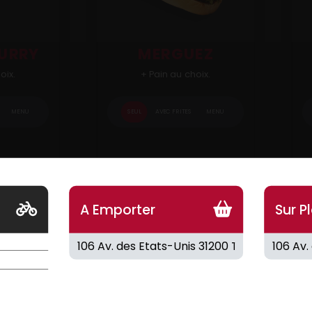
CURRY
MERGUEZ
oix.
+ Pain au choix.
MENU
SEUL
AVEC FRITES
MENU
8.00
€
8
A Emporter
Sur P