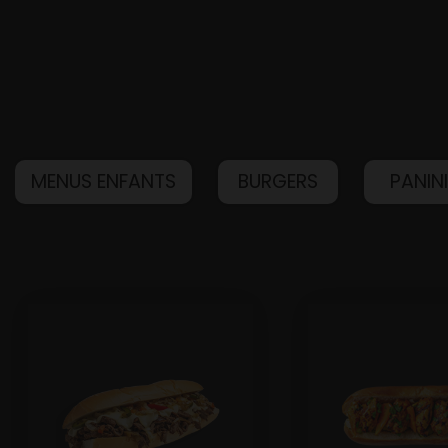
MENUS ENFANTS
BURGERS
PANIN
Accueil
Allergènes
Charte Qualité
C.G.V
Contact
Mentions Légales