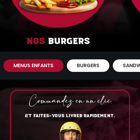
Nos
Burgers
MENUS ENFANTS
BURGERS
SANDW
Commandez en un clic
T FAITES-VOUS LIVRER RAPIDEMENT.
E