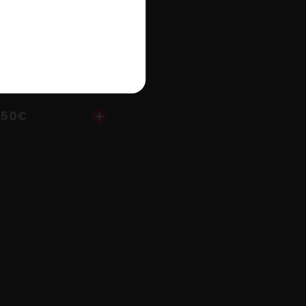
FALAFEL
.50
€