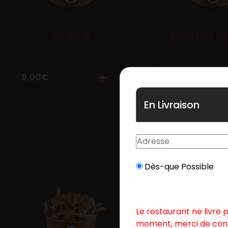
Mobile
Programme De Fidélité
KEBAB
POULET 
Avis
9.00
€
9.00
€
Mon Compte
Notre Restaurant
En Livraison
Dès-que Possible
Le restaurant ne livre 
moment, merci de con