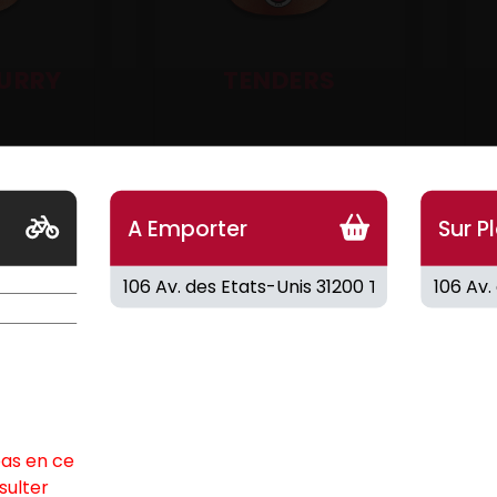
CURRY
TENDERS
9.00
€
8
A Emporter
Sur P
pas en ce
sulter