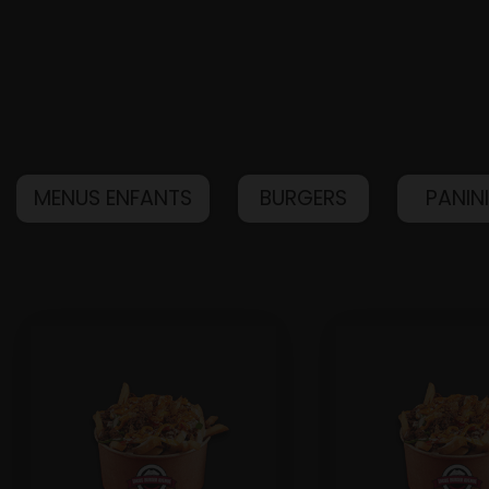
MENUS ENFANTS
BURGERS
PANIN
Accueil
Allergènes
Charte Qualité
C.G.V
Contact
Mentions Légales