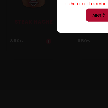
les horaires du service.
Aller à 
STEAK HACHE
CORDON 
8.50
€
8.50
€