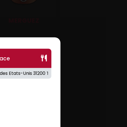
MERGUEZ
.50
€
lace